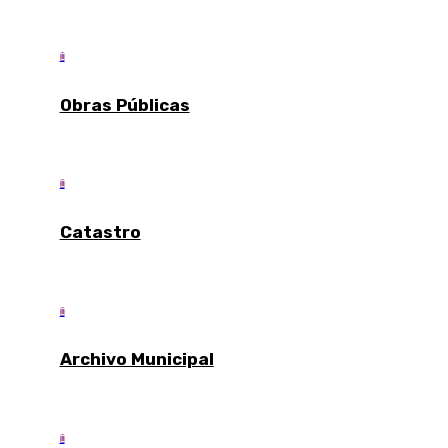

Obras Públicas

Catastro

Archivo Municipal
