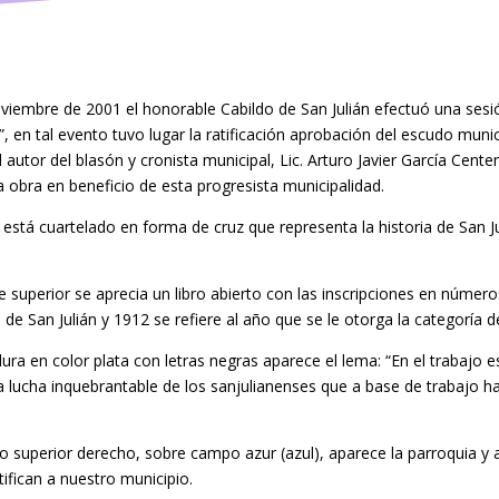
oviembre de 2001 el honorable Cabildo de San Julián efectuó una se
”, en tal evento tuvo lugar la ratificación aprobación del escudo mu
l autor del blasón y cronista municipal, Lic. Arturo Javier García Cente
 obra en beneficio de esta progresista municipalidad.
 está cuartelado en forma de cruz que representa la historia de San J
te superior se aprecia un libro abierto con las inscripciones en númer
 de San Julián y 1912 se refiere al año que se le otorga la categoría d
dura en color plata con letras negras aparece el lema: “En el trabajo e
a lucha inquebrantable de los sanjulianenses que a base de trabajo ha
ero superior derecho, sobre campo azur (azul), aparece la parroquia y
tifican a nuestro municipio.