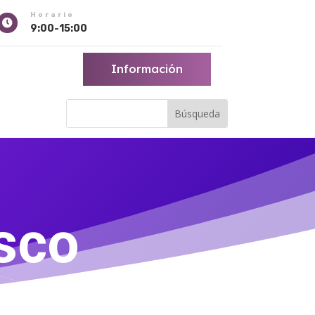
Horario

9:00-15:00
Información
isco