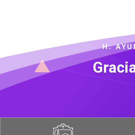
H. AY
Gracia