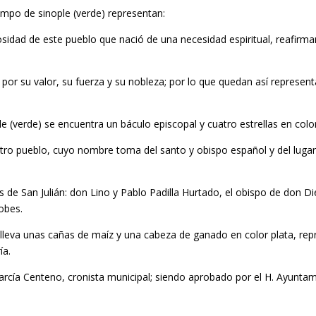
ampo de sinople (verde) representan:
osidad de este pueblo que nació de una necesidad espiritual, reafirman
por su valor, su fuerza y su nobleza; por lo que quedan así representa
e (verde) se encuentra un báculo episcopal y cuatro estrellas en colo
stro pueblo, cuyo nombre toma del santo y obispo español y del lugar
s de San Julián: don Lino y Pablo Padilla Hurtado, el obispo de don Di
obes.
l) lleva unas cañas de maíz y una cabeza de ganado en color plata, r
ía.
 García Centeno, cronista municipal; siendo aprobado por el H. Ayunta