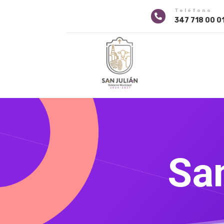
Teléfono

347 718 00 0
San