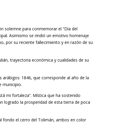
sión solemne para conmemorar el “Día del
nicipal. Asimismo se rindió un emotivo homenaje
no, por su reciente fallecimiento y en razón de su
ulián, trayectoria económica y cualidades de su
os arábigos: 1846, que corresponde al año de la
e municipio.
stá mi fortaleza”. Mística que ha sostenido
n logrado la prosperidad de esta tierra de poca
 al fondo el cerro del Tolimán, ambos en color