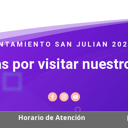
UNTAMIENTO SAN JULIAN 202
s por visitar nuestro
Horario de Atención