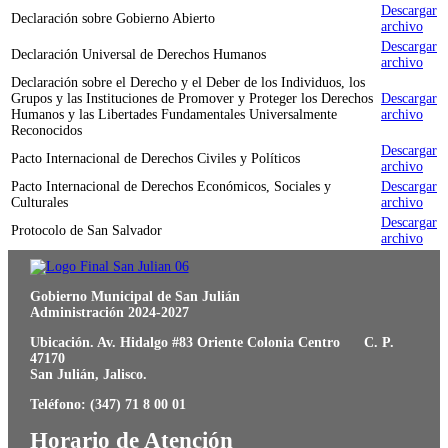
Descargar
Declaración sobre Gobierno Abierto
archivo
Descargar
Declaración Universal de Derechos Humanos
archivo
Declaración sobre el Derecho y el Deber de los Individuos, los
Grupos y las Instituciones de Promover y Proteger los Derechos
Descargar
Humanos y las Libertades Fundamentales Universalmente
archivo
Reconocidos
Descargar
Pacto Internacional de Derechos Civiles y Políticos
archivo
Pacto Internacional de Derechos Económicos, Sociales y
Descargar
Culturales
archivo
Descargar
Protocolo de San Salvador
archivo
Gobierno Municipal de San Julián
Administración 2024-2027
Ubicación. Av. Hidalgo #83 Oriente Colonia Centro C. P.
47170
San Julián, Jalisco.
Teléfono: (347) 71 8 00 01
Horario de Atención