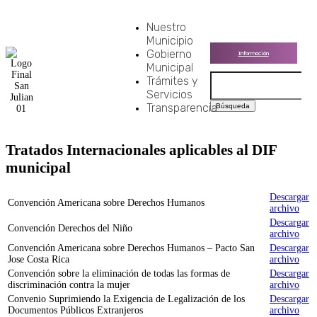
Nuestro
Municipio
Gobierno
Información
Municipal
Buscar:
Trámites y
Servicios
Transparencia
Tratados Internacionales aplicables al DIF
municipal
Descargar
Convención Americana sobre Derechos Humanos
archivo
Descargar
Convención Derechos del Niño
archivo
Convención Americana sobre Derechos Humanos – Pacto San
Descargar
Jose Costa Rica
archivo
Convención sobre la eliminación de todas las formas de
Descargar
discriminación contra la mujer
archivo
Convenio Suprimiendo la Exigencia de Legalización de los
Descargar
Documentos Públicos Extranjeros
archivo