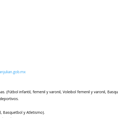
njulian.gob.mx
s. (Fútbol infantil, femenil y varonil, Voleibol femenil y varonil, Basque
deportivos.
ol, Basquetbol y Atletismo).