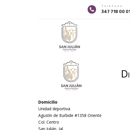
Teléfono

347 718 00 0
Di
Domicilio
Unidad deportiva
Agustín de Iturbide #1358 Oriente
Col. Centro
San Julián, Jal.